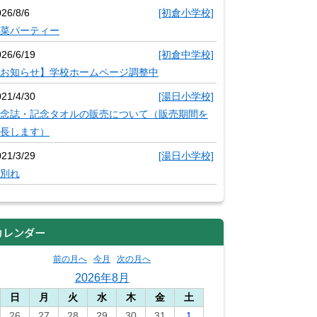
26/8/6
[初倉小学校]
菜パーティー
026/6/19
[初倉中学校]
お知らせ】学校ホームページ調整中
021/4/30
[湯日小学校]
念誌・記念タオルの販売について（販売期間を
長します）
021/3/29
[湯日小学校]
別れ
カレンダー
前の月へ
今月
次の月へ
2026年8月
日
月
火
水
木
金
土
26
27
28
29
30
31
1