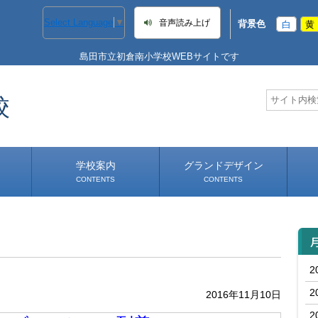
Select Language
▼
音声読み上げ
背景色
白
黄
島田市立初倉南小学校WEBサイトです
校
学校案内
グランドデザイン
CONTENTS
CONTENTS
学校長あいさつ
学校へのアクセス
2
2
2016年11月10日
2