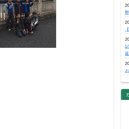
20
野
2
【
2
記
延
2
お