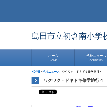
島田市立初倉南小学
ホーム
学校ニュース
HOME
CONTENTS
HOME
›
学校ニュース
›
ワクワク・ドキドキ修学旅行４
学校から
安心・安全
1年生
2年生
3年生
4年生
5年生
6年生
事務・保健室から
児童会・部活から
研修
小中連携事業
その他
ワクワク・ドキドキ修学旅行４