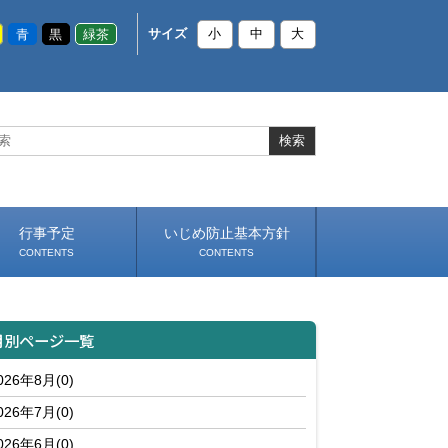
青
黒
緑茶
サイズ
小
中
大
行事予定
いじめ防止基本方針
CONTENTS
CONTENTS
月別ページ一覧
026年8月(0)
026年7月(0)
026年6月(0)