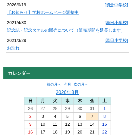
2026/6/19
[初倉中学校]
【お知らせ】学校ホームページ調整中
2021/4/30
[湯日小学校]
記念誌・記念タオルの販売について（販売期間を延長します）
2021/3/29
[湯日小学校]
お別れ
カレンダー
前の月へ
今月
次の月へ
2026年8月
日
月
火
水
木
金
土
26
27
28
29
30
31
1
2
3
4
5
6
7
8
9
10
11
12
13
14
15
16
17
18
19
20
21
22