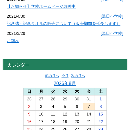
【お知らせ】学校ホームページ調整中
2021/4/30
[湯日小学校]
記念誌・記念タオルの販売について（販売期間を延長します）
2021/3/29
[湯日小学校]
お別れ
カレンダー
前の月へ
今月
次の月へ
2026年8月
日
月
火
水
木
金
土
26
27
28
29
30
31
1
2
3
4
5
6
7
8
9
10
11
12
13
14
15
16
17
18
19
20
21
22
23
24
25
26
27
28
29