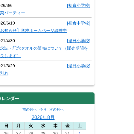
26/8/6
[初倉小学校]
菜パーティー
026/6/19
[初倉中学校]
お知らせ】学校ホームページ調整中
021/4/30
[湯日小学校]
念誌・記念タオルの販売について（販売期間を
長します）
021/3/29
[湯日小学校]
別れ
カレンダー
前の月へ
今月
次の月へ
2026年8月
日
月
火
水
木
金
土
26
27
28
29
30
31
1