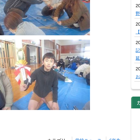
20
野
2
【
2
記
延
2
お