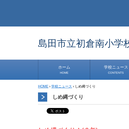
島田市立初倉南小学
ホーム
学校ニュース
HOME
CONTENTS
HOME
›
学校ニュース
›
しめ縄づくり
学校から
安心・安全
1年生
2年生
3年生
4年生
5年生
6年生
事務・保健室から
児童会・部活から
研修
小中連携事業
その他
しめ縄づくり