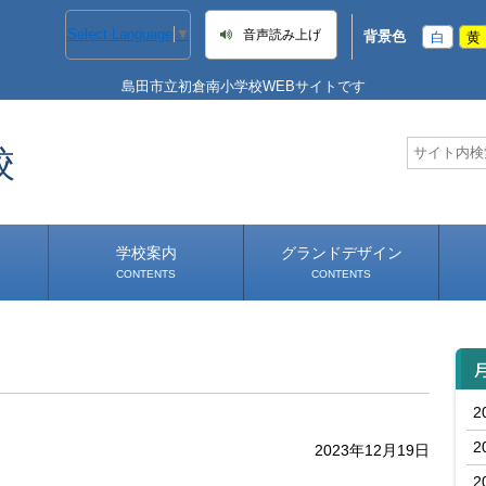
Select Language
▼
音声読み上げ
背景色
白
黄
島田市立初倉南小学校WEBサイトです
校
学校案内
グランドデザイン
CONTENTS
CONTENTS
学校長あいさつ
学校へのアクセス
2
2
2023年12月19日
2