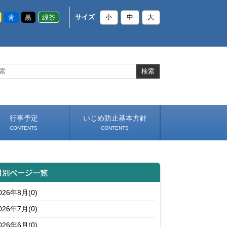
青
黒
緑茶
サイズ
小
中
大
行事予定
いじめ防止基本方針
CONTENTS
CONTENTS
月別ページ一覧
026年8月(0)
026年7月(0)
026年6月(0)