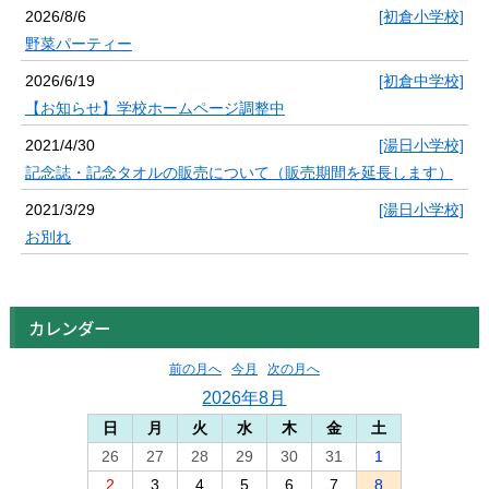
2026/8/6
[初倉小学校]
野菜パーティー
2026/6/19
[初倉中学校]
【お知らせ】学校ホームページ調整中
2021/4/30
[湯日小学校]
記念誌・記念タオルの販売について（販売期間を延長します）
2021/3/29
[湯日小学校]
お別れ
カレンダー
前の月へ
今月
次の月へ
2026年8月
日
月
火
水
木
金
土
26
27
28
29
30
31
1
2
3
4
5
6
7
8