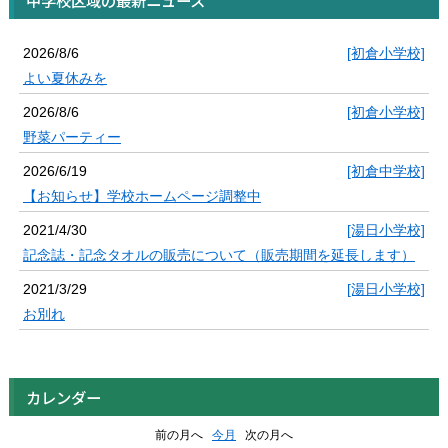
中学校区域の最新ニュース
2026/8/6
[初倉小学校]
よい夏休みを
2026/8/6
[初倉小学校]
野菜パーティー
2026/6/19
[初倉中学校]
【お知らせ】学校ホームページ調整中
2021/4/30
[湯日小学校]
記念誌・記念タオルの販売について（販売期間を延長します）
2021/3/29
[湯日小学校]
お別れ
カレンダー
前の月へ
今月
次の月へ